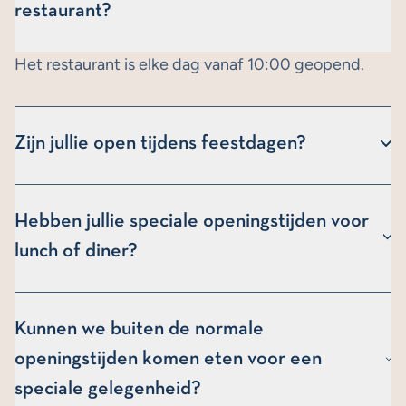
restaurant?
Het restaurant is elke dag vanaf 10:00 geopend.
Zijn jullie open tijdens feestdagen?
Jazeker, reserveer op deze website direct een tafel
Hebben jullie speciale openingstijden voor
voor binnen!
lunch of diner?
Op onze menukaart kun je alle tijden vinden waarop
Kunnen we buiten de normale
wij lunch en diner serveren!
openingstijden komen eten voor een
speciale gelegenheid?